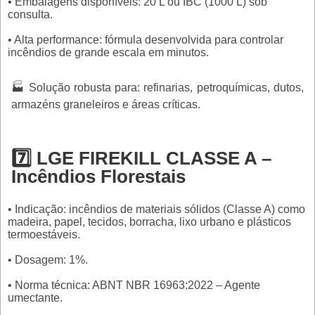
• Embalagens disponíveis: 20 L ou IBC (1000 L) sob
consulta.
• Alta performance: fórmula desenvolvida para controlar
incêndios de grande escala em minutos.
🏭 Solução robusta para: refinarias, petroquímicas, dutos,
armazéns graneleiros e áreas críticas.
7️⃣ LGE FIREKILL CLASSE A –
Incêndios Florestais
• Indicação: incêndios de materiais sólidos (Classe A) como
madeira, papel, tecidos, borracha, lixo urbano e plásticos
termoestáveis.
• Dosagem: 1%.
• Norma técnica: ABNT NBR 16963:2022 – Agente
umectante.