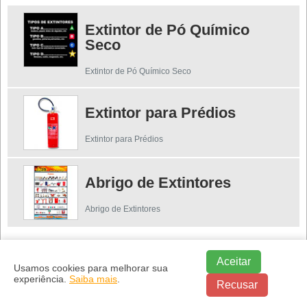
Extintor de Pó Químico
Seco
Extintor de Pó Químico Seco
Extintor para Prédios
Extintor para Prédios
Abrigo de Extintores
Abrigo de Extintores
Regiões onde a Brasil Segurança atende
Mangueira de Incêndio na Grande São
Aceitar
Usamos cookies para melhorar sua
Paulo:
experiência.
Saiba mais
.
Fale conosco pelo
Recusar