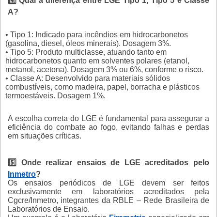
4️⃣ Qual a diferença entre LGE Tipo 1, Tipo 5 e Classe
A?
• Tipo 1: Indicado para incêndios em hidrocarbonetos
(gasolina, diesel, óleos minerais). Dosagem 3%.
• Tipo 5: Produto multiclasse, atuando tanto em
hidrocarbonetos quanto em solventes polares (etanol,
metanol, acetona). Dosagem 3% ou 6%, conforme o risco.
• Classe A: Desenvolvido para materiais sólidos
combustíveis, como madeira, papel, borracha e plásticos
termoestáveis. Dosagem 1%.
A escolha correta do LGE é fundamental para assegurar a
eficiência do combate ao fogo, evitando falhas e perdas
em situações críticas.
5️⃣ Onde realizar ensaios de LGE acreditados pelo
Inmetro
?
Os ensaios periódicos de LGE devem ser feitos
exclusivamente em laboratórios acreditados pela
Cgcre/Inmetro, integrantes da RBLE – Rede Brasileira de
Laboratórios de Ensaio.