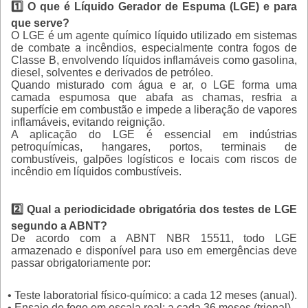
1️⃣ O que é Líquido Gerador de Espuma (LGE) e para
que serve?
O LGE é um agente químico líquido utilizado em sistemas
de combate a incêndios, especialmente contra fogos de
Classe B, envolvendo líquidos inflamáveis como gasolina,
diesel, solventes e derivados de petróleo.
Quando misturado com água e ar, o LGE forma uma
camada espumosa que abafa as chamas, resfria a
superfície em combustão e impede a liberação de vapores
inflamáveis, evitando reignição.
A aplicação do LGE é essencial em indústrias
petroquímicas, hangares, portos, terminais de
combustíveis, galpões logísticos e locais com riscos de
incêndio em líquidos combustíveis.
2️⃣ Qual a periodicidade obrigatória dos testes de LGE
segundo a ABNT?
De acordo com a ABNT NBR 15511, todo LGE
armazenado e disponível para uso em emergências deve
passar obrigatoriamente por:
• Teste laboratorial físico-químico: a cada 12 meses (anual).
• Ensaio de fogo em escala real: a cada 36 meses (trienal).