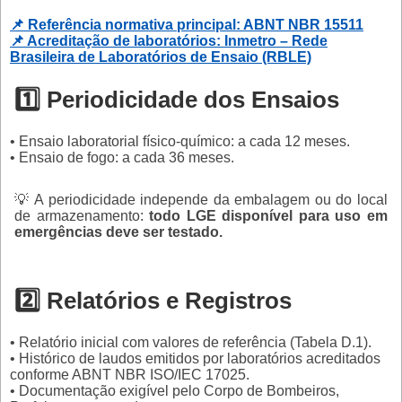
📌 Referência normativa principal: ABNT NBR 15511
📌 Acreditação de laboratórios: Inmetro – Rede
Brasileira de Laboratórios de Ensaio (RBLE)
1️⃣ Periodicidade dos Ensaios
• Ensaio laboratorial físico-químico: a cada 12 meses.
• Ensaio de fogo: a cada 36 meses.
💡 A periodicidade independe da embalagem ou do local
de armazenamento:
todo LGE disponível para uso em
emergências deve ser testado.
2️⃣ Relatórios e Registros
• Relatório inicial com valores de referência (Tabela D.1).
• Histórico de laudos emitidos por laboratórios acreditados
conforme ABNT NBR ISO/IEC 17025.
• Documentação exigível pelo Corpo de Bombeiros,