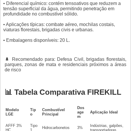
• Diferencial químico: contém tensoativos que reduzem a
tensão superficial da água, permitindo penetração em
profundidade no combustível sólido.
• Aplicações típicas: combate aéreo, mochilas costais,
viaturas florestais, brigadas civis e urbanas.
• Embalagens disponíveis: 20 L.
🌲 Recomendado para: Defesa Civil, brigadas florestais,
parques, zonas de mata e residenciais próximos a áreas
de risco
📊 Tabela Comparativa FIREKILL
Dos
Modelo
Tip
Combustível
age
Aplicação Ideal
LGE
o
Principal
m
AFFF 3%
Tipo
Indústrias, galpões,
Hidrocarbonetos
3%
HC
1
transportadoras