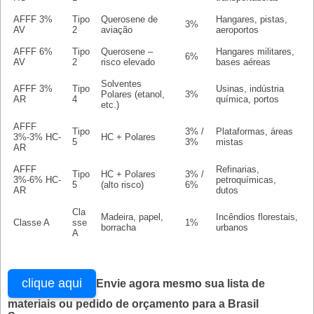
AFFF 3%
Tipo
Querosene de
Hangares, pistas,
3%
AV
2
aviação
aeroportos
AFFF 6%
Tipo
Querosene –
Hangares militares,
6%
AV
2
risco elevado
bases aéreas
Solventes
AFFF 3%
Tipo
Usinas, indústria
Polares (etanol,
3%
AR
4
química, portos
etc.)
AFFF
Tipo
3% /
Plataformas, áreas
3%-3% HC-
HC + Polares
5
3%
mistas
AR
AFFF
Refinarias,
Tipo
HC + Polares
3% /
3%-6% HC-
petroquímicas,
5
(alto risco)
6%
AR
dutos
Cla
Madeira, papel,
Incêndios florestais,
Classe A
sse
1%
borracha
urbanos
A
clique aqui
Envie agora mesmo sua lista de
materiais ou pedido de orçamento para a Brasil